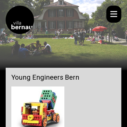
Wir
Für dich
Agenda
Räume mieten
Young Engineers Bern
Bistro Bernau