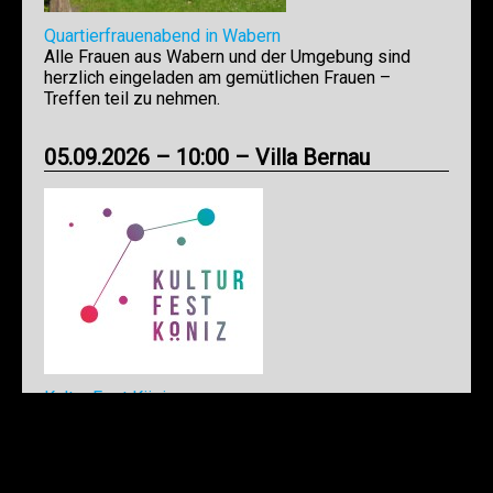
Quartierfrauenabend in Wabern
Alle Frauen aus Wabern und der Umgebung sind
herzlich eingeladen am gemütlichen Frauen –
Treffen teil zu nehmen.
05.09.2026 – 10:00 – Villa Bernau
Kultur Fest Köniz
Freu‘ dich auf ein vielseitiges Programm mit Kunst,
Kultur, Tanz, Musik und Begegnungen. Gesamtes
Programm hier: https://kulturfestkoeniz.ch/