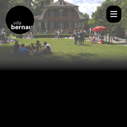
Wir
Für dich
Agenda
Räume mieten
Bistro Bernau